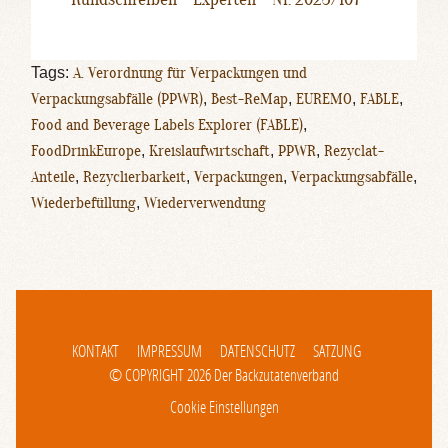
Tags:
A. Verordnung für Verpackungen und
Verpackungsabfälle (PPWR)
,
Best-ReMap
,
EUREMO
,
FABLE
,
Food and Beverage Labels Explorer (FABLE)
,
FoodDrinkEurope
,
Kreislaufwirtschaft
,
PPWR
,
Rezyclat-
Anteile
,
Rezyclierbarkeit
,
Verpackungen
,
Verpackungsabfälle
,
Wiederbefüllung
,
Wiederverwendung
KONTAKT
IMPRESSUM
DATENSCHUTZ
SATZUNG
© COPYRIGHT 2026 Der Backzutatenverband
Cookie Einstellungen