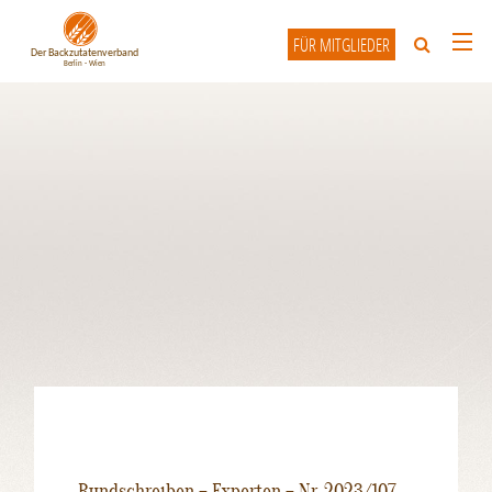
FÜR MITGLIEDER
HOME
ÜBER UNS
UNSERE MITGLIEDER
INFO-FORUM
KONTAKT
Rundschreiben – Experten – Nr. 2023/107