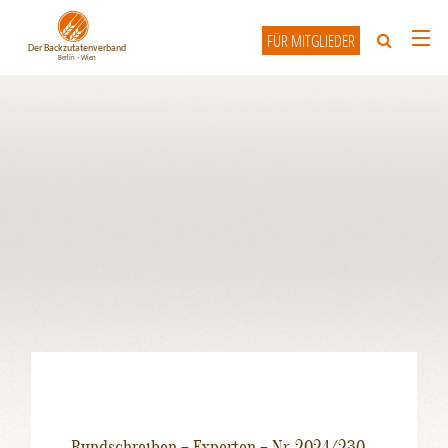
FÜR MITGLIEDER
HOME
ÜBER UNS
UNSERE MITGLIEDER
INFO-FORUM
KONTAKT
Rundschreiben – Experten – Nr. 2024/230