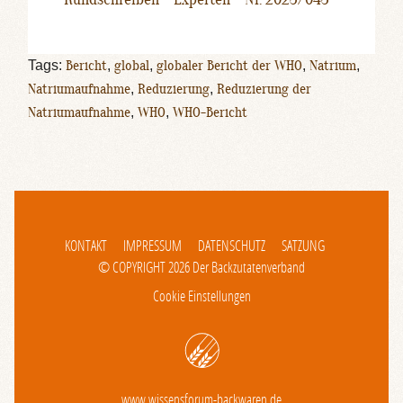
Tags:
Bericht
,
global
,
globaler Bericht der WHO
,
Natrium
,
Natriumaufnahme
,
Reduzierung
,
Reduzierung der
Natriumaufnahme
,
WHO
,
WHO-Bericht
KONTAKT
IMPRESSUM
DATENSCHUTZ
SATZUNG
© COPYRIGHT 2026 Der Backzutatenverband
Cookie Einstellungen
www.wissensforum-backwaren.de