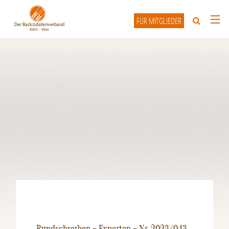
FÜR MITGLIEDER
HOME
ÜBER UNS
UNSERE MITGLIEDER
INFO-FORUM
KONTAKT
Rundschreiben – Experten – Nr. 2023/043