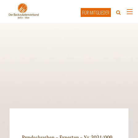
FÜR MITGLIEDER
HOME
ÜBER UNS
UNSERE MITGLIEDER
INFO-FORUM
KONTAKT
Rundschreiben – Experten – Nr. 2024/009