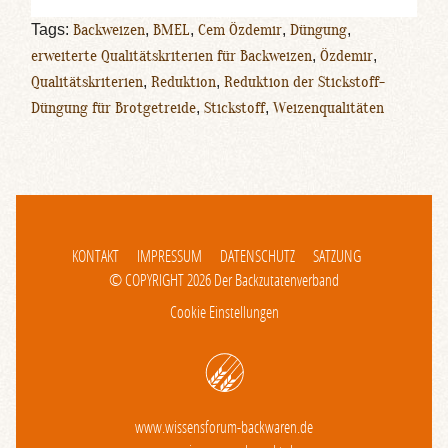
Tags:
Backweizen
,
BMEL
,
Cem Özdemir
,
Düngung
,
erweiterte Qualitätskriterien für Backweizen
,
Özdemir
,
Qualitätskriterien
,
Reduktion
,
Reduktion der Stickstoff-
Düngung für Brotgetreide
,
Stickstoff
,
Weizenqualitäten
KONTAKT
IMPRESSUM
DATENSCHUTZ
SATZUNG
© COPYRIGHT 2026 Der Backzutatenverband
Cookie Einstellungen
www.wissensforum-backwaren.de