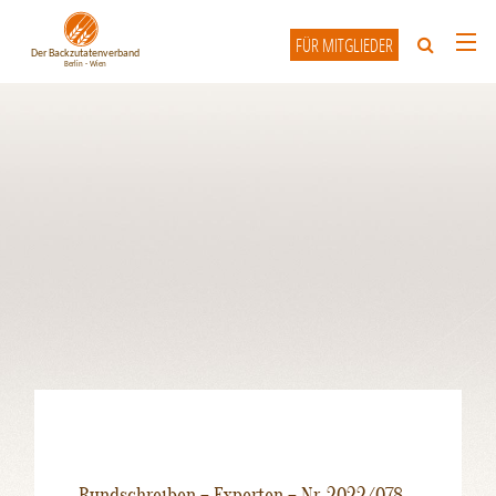
FÜR MITGLIEDER
HOME
ÜBER UNS
UNSERE MITGLIEDER
INFO-FORUM
KONTAKT
Rundschreiben – Experten – Nr. 2022/078