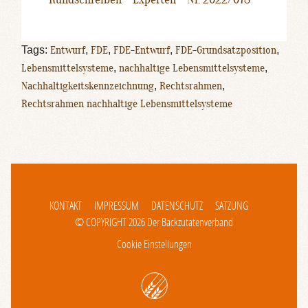
Tags:
Entwurf
,
FDE
,
FDE-Entwurf
,
FDE-Grundsatzposition
,
Lebensmittelsysteme
,
nachhaltige Lebensmittelsysteme
,
Nachhaltigkeitskennzeichnung
,
Rechtsrahmen
,
Rechtsrahmen nachhaltige Lebensmittelsysteme
KONTAKT
IMPRESSUM
DATENSCHUTZ
SATZUNG
© COPYRIGHT 2026 Der Backzutatenverband
Cookie Einstellungen