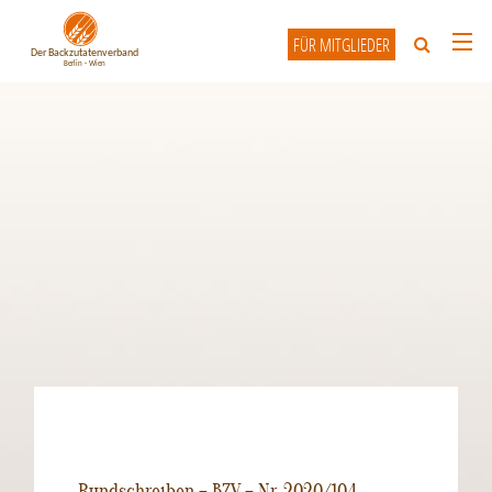
FÜR MITGLIEDER
HOME
ÜBER UNS
UNSERE MITGLIEDER
INFO-FORUM
KONTAKT
Rundschreiben – BZV – Nr. 2020/104