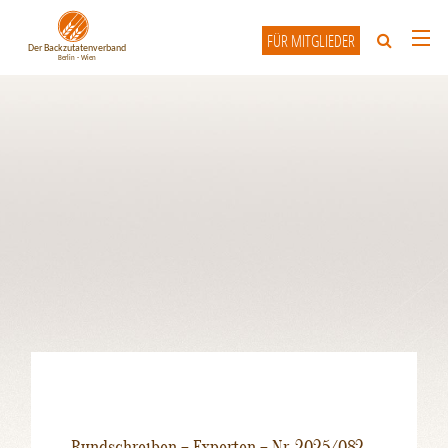
FÜR MITGLIEDER
HOME
ÜBER UNS
UNSERE MITGLIEDER
INFO-FORUM
KONTAKT
Rundschreiben – Experten – Nr. 2025/082