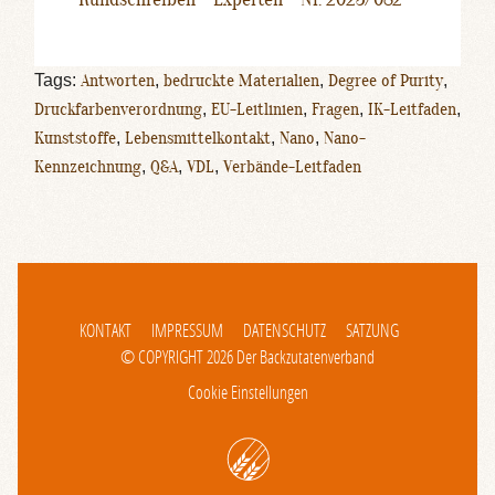
Tags:
Antworten
,
bedruckte Materialien
,
Degree of Purity
,
Druckfarbenverordnung
,
EU-Leitlinien
,
Fragen
,
IK-Leitfaden
,
Kunststoffe
,
Lebensmittelkontakt
,
Nano
,
Nano-
Kennzeichnung
,
Q&A
,
VDL
,
Verbände-Leitfaden
KONTAKT
IMPRESSUM
DATENSCHUTZ
SATZUNG
© COPYRIGHT 2026 Der Backzutatenverband
Cookie Einstellungen