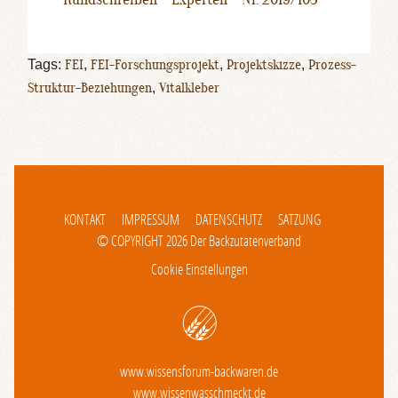
Tags:
FEI
,
FEI-Forschungsprojekt
,
Projektskizze
,
Prozess-
Struktur-Beziehungen
,
Vitalkleber
KONTAKT
IMPRESSUM
DATENSCHUTZ
SATZUNG
© COPYRIGHT 2026 Der Backzutatenverband
Cookie Einstellungen
www.wissensforum-backwaren.de
www.wissenwasschmeckt.de