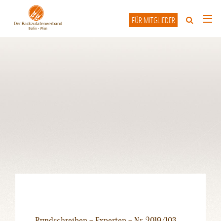
FÜR MITGLIEDER
HOME
ÜBER UNS
UNSERE MITGLIEDER
INFO-FORUM
KONTAKT
Rundschreiben – Experten – Nr. 2019/103