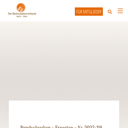
FÜR MITGLIEDER
HOME
ÜBER UNS
UNSERE MITGLIEDER
INFO-FORUM
KONTAKT
Rundschreiben – Experten – Nr. 2022/118