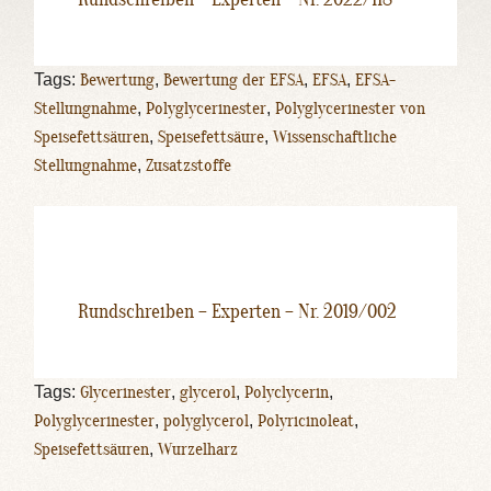
Tags:
Bewertung
,
Bewertung der EFSA
,
EFSA
,
EFSA-
Stellungnahme
,
Polyglycerinester
,
Polyglycerinester von
Speisefettsäuren
,
Speisefettsäure
,
Wissenschaftliche
Stellungnahme
,
Zusatzstoffe
Rundschreiben – Experten – Nr. 2019/002
Tags:
Glycerinester
,
glycerol
,
Polyclycerin
,
Polyglycerinester
,
polyglycerol
,
Polyricinoleat
,
Speisefettsäuren
,
Wurzelharz