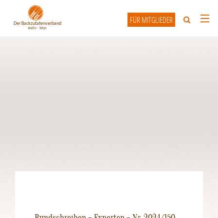
FÜR MITGLIEDER
HOME
ÜBER UNS
UNSERE MITGLIEDER
INFO-FORUM
KONTAKT
Rundschreiben – Experten – Nr. 2024/150