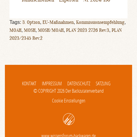
Tags:
3. Option
,
EU-Maßnahmen
,
Kommissionsempfehlung
,
MOAH
,
MOSH
,
MOSH/MOAH
,
PLAN 2023 2726 Rev.3
,
PLAN
2023/2345 Rev.2
KONTAKT
IMPRESSUM
DATENSCHUTZ
SATZUNG
© COPYRIGHT 2026 Der Backzutatenverband
Cookie Einstellungen
www.wissensforum-backwaren.de