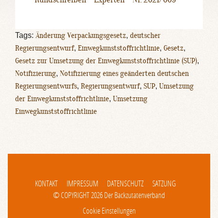
Tags:
Änderung Verpackungsgesetz
,
deutscher
Regierungsentwurf
,
Einwegkunststoffrichtlinie
,
Gesetz
,
Gesetz zur Umsetzung der Einwegkunststoffrichtlinie (SUP)
,
Notifizierung
,
Notifizierung eines geänderten deutschen
Regierungsentwurfs
,
Regierungsentwurf
,
SUP
,
Umsetzung
der Einwegkunststoffrichtlinie
,
Umsetzung
Einwegkunststoffrichtlinie
KONTAKT
IMPRESSUM
DATENSCHUTZ
SATZUNG
© COPYRIGHT 2026 Der Backzutatenverband
Cookie Einstellungen