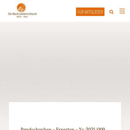
FÜR MITGLIEDER
HOME
ÜBER UNS
UNSERE MITGLIEDER
INFO-FORUM
KONTAKT
Rundschreiben – Experten – Nr. 2021/009